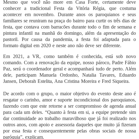
Mesmo que você não more em Casa Forte, certamente deve
conhecer a tradicional Festa da Vitória Régia, que costuma
acontecer em novembro. Durante anos os paroquianos e seus
familiares se reuniram na praça do bairro para curtir os três dias de
festa, que contava com barracões durante todo o fim de semana e
pintura infantil na manhã do domingo, além da apresentação do
pastoril. Por causa da pandemia, a festa foi adaptada para o
formato digital em 2020 e neste ano não deve ser diferente.
Em 2021, a VR, como também é conhecida, está sob novo
comando. Com a renovação da equipe, nosso pároco, Padre Fábio
Paz, será o coordenador geral e acompanhará tudo de perto. Além
dele, participam Manuela Ordonho, Natalia Tavares, Eduardo
Jansen, Deborah Estelita, Ana Cristina Moreira e Fred Siqueira.
De acordo com o grupo, o maior objetivo do evento deste ano é
resgatar o carinho, amor e suporte incondicional dos paroquianos,
fazendo com que este retorne a ser compromisso de agenda anual
para cada um deles. “Quanto à festa em si, a equipe pretende sim
dar continuidade ao trabalho maravilhoso que já foi realizado nos
outros anos, com apoio e assessoria daqueles que muito já fizeram
por essa festa e consequentemente pelas obras sociais de nossa
paróquia”, explicam.