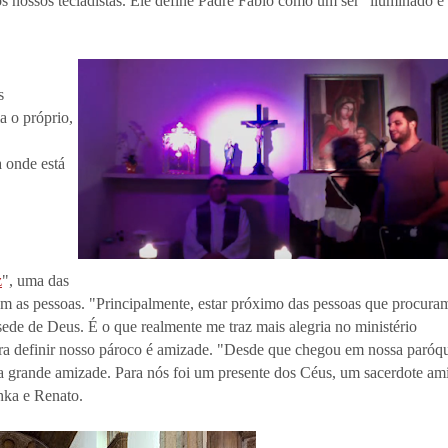
s nossos tecladistas. Ele define Padre Fábio como um ser “iluminado e
s
a o próprio,
a onde está
z
", uma das
com as pessoas. "Principalmente, estar próximo das pessoas que procura
 sede de Deus. É o que realmente me traz mais alegria no ministério
ra definir nosso pároco é amizade. "Desde que chegou em nossa paróqu
ma grande amizade. Para nós foi um presente dos Céus, um sacerdote am
hka e Renato.