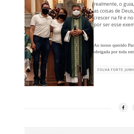
realmente, o guia
as coisas de Deus
crescer na fé e n
por ser esse exem
Ao nosso querido Padr
obrigada por toda en
FOLHA FORTE JUNH