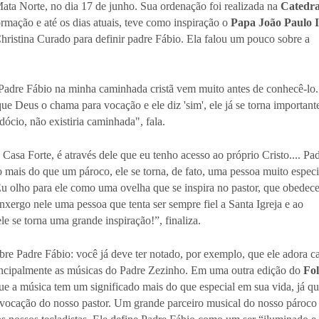
ta Norte, no dia 17 de junho. Sua ordenação foi realizada na
Catedra
rmação e até os dias atuais, teve como inspiração o
Papa João Paulo I
Christina Curado para definir padre Fábio. Ela falou um pouco sobre a
Padre Fábio na minha caminhada cristã vem muito antes de conhecê-lo.
ue Deus o chama para vocação e ele diz 'sim', ele já se torna important
dócio, não existiria caminhada", fala.
Casa Forte, é através dele que eu tenho acesso ao próprio Cristo.... Pa
o mais do que um pároco, ele se torna, de fato, uma pessoa muito especi
 olho para ele como uma ovelha que se inspira no pastor, que obedece
nxergo nele uma pessoa que tenta ser sempre fiel a Santa Igreja e ao
e se torna uma grande inspiração!”, finaliza.
re Padre Fábio: você já deve ter notado, por exemplo, que ele adora c
rincipalmente as músicas do Padre Zezinho. Em uma outra edição do
Fo
e a música tem um significado mais do que especial em sua vida, já qu
 vocação do nosso pastor. Um grande parceiro musical do nosso pároco