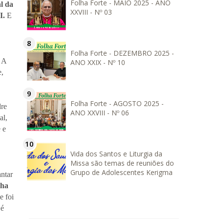
Folha Forte - MAIO 2025 - ANO
l da
XXVIII - Nº 03
I.
E
Folha Forte - DEZEMBRO 2025 -
 A
ANO XXIX - Nº 10
e,
Folha Forte - AGOSTO 2025 -
dre
ANO XXVIII - Nº 06
al,
 e
Vida dos Santos e Liturgia da
Missa são temas de reuniões do
Grupo de Adolescentes Kerigma
antar
lha
e foi
 é