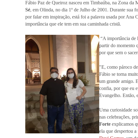
Fábio Paz de Queiroz nasceu em Timbaúba, na Zona da Ma
Sé
, em Olinda, no dia 1º de Julho de 2001. Durante sua fo
por falar em inspiração, está foi a palavra usada por Ana 
importância que ele tem em sua caminhada cristã.
“A importância de 
partir do momento q
por que sem o sacer
"E, como pároco de 
Fábio se torna muit
um grande amigo. Eu
confia, por que eu e
Evangelho. Então, el
Uma curiosidade sob
nas celebrações, p
Forte
explicamos qu
ela que despertou a